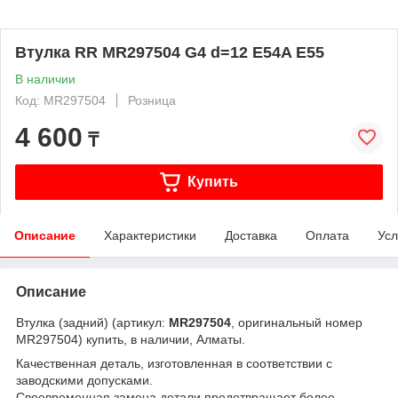
Втулка RR MR297504 G4 d=12 E54A E55
В наличии
Код: MR297504
Розница
4 600
₸
Купить
Описание
Характеристики
Доставка
Оплата
Усл
Описание
Втулка (задний) (артикул:
MR297504
, оригинальный номер
MR297504) купить, в наличии, Алматы.
Качественная деталь, изготовленная в соответствии с
заводскими допусками.
Своевременная замена детали предотвращает более