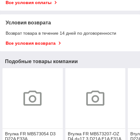
Все условия оплаты
Условия возврата
Возврат товара в течение 14 дней по договоренности
Все условия возврата
Подобные товары компании
Втулка FR MB573054 D3
Втулка FR MB573207-OZ
Вту
D22A E33A
D4 d=17,3 D21A E1A E31A
D22