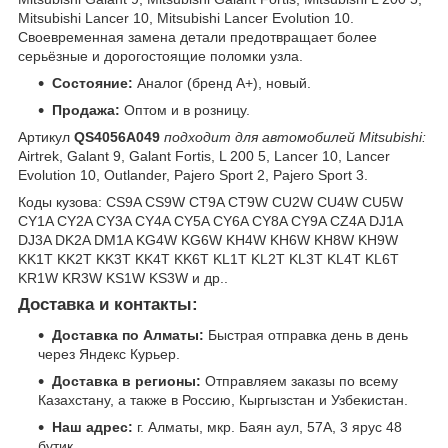
Mitsubishi Lancer 10, Mitsubishi Lancer Evolution 10.
Своевременная замена детали предотвращает более
серьёзные и дорогостоящие поломки узла.
Состояние:
Аналог (бренд A+), новый.
Продажа:
Оптом и в розницу.
Артикул
QS4056A049
подходит для автомобилей Mitsubishi:
Airtrek, Galant 9, Galant Fortis, L 200 5, Lancer 10, Lancer
Evolution 10, Outlander, Pajero Sport 2, Pajero Sport 3.
Коды кузова: CS9A CS9W CT9A CT9W CU2W CU4W CU5W
CY1A CY2A CY3A CY4A CY5A CY6A CY8A CY9A CZ4A DJ1A
DJ3A DK2A DM1A KG4W KG6W KH4W KH6W KH8W KH9W
KK1T KK2T KK3T KK4T KK6T KL1T KL2T KL3T KL4T KL6T
KR1W KR3W KS1W KS3W и др..
Доставка и контакты:
Доставка по Алматы:
Быстрая отправка день в день
через Яндекс Курьер.
Доставка в регионы:
Отправляем заказы по всему
Казахстану, а также в Россию, Кыргызстан и Узбекистан.
Наш адрес:
г. Алматы, мкр. Баян аул, 57А, 3 ярус 48
бутик