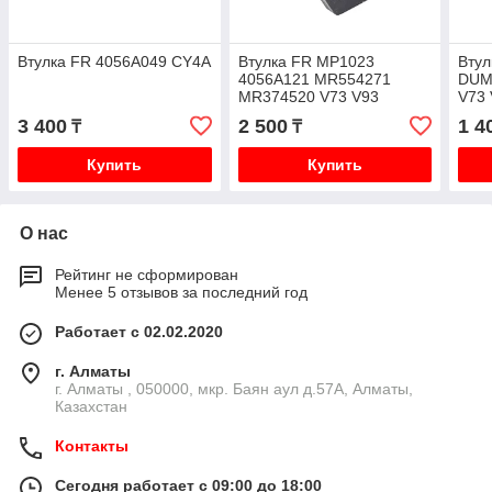
Втулка FR 4056A049 CY4A
Втулка FR MP1023
Вту
4056A121 MR554271
DUM
MR374520 V73 V93
V73
3 400
2 500
1 4
₸
₸
Купить
Купить
О нас
Рейтинг не сформирован
Менее 5 отзывов за последний год
Работает с 02.02.2020
г. Алматы
г. Алматы , 050000, мкр. Баян аул д.57А, Алматы,
Казахстан
Контакты
Сегодня работает с 09:00 до 18:00