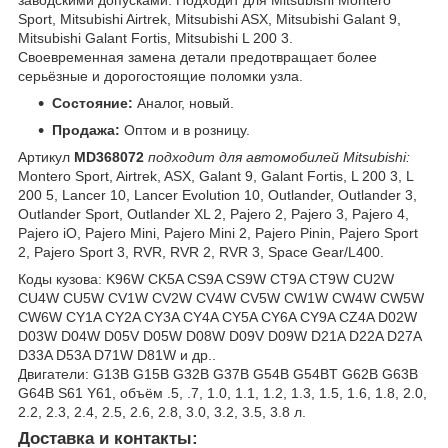
заводскими допусками. Подходит для Mitsubishi Montero
Sport, Mitsubishi Airtrek, Mitsubishi ASX, Mitsubishi Galant 9,
Mitsubishi Galant Fortis, Mitsubishi L 200 3.
Своевременная замена детали предотвращает более
серьёзные и дорогостоящие поломки узла.
Состояние:
Аналог, новый.
Продажа:
Оптом и в розницу.
Артикул
MD368072
подходит для автомобилей Mitsubishi:
Montero Sport, Airtrek, ASX, Galant 9, Galant Fortis, L 200 3, L
200 5, Lancer 10, Lancer Evolution 10, Outlander, Outlander 3,
Outlander Sport, Outlander XL 2, Pajero 2, Pajero 3, Pajero 4,
Pajero iO, Pajero Mini, Pajero Mini 2, Pajero Pinin, Pajero Sport
2, Pajero Sport 3, RVR, RVR 2, RVR 3, Space Gear/L400.
Коды кузова: K96W CK5A CS9A CS9W CT9A CT9W CU2W
CU4W CU5W CV1W CV2W CV4W CV5W CW1W CW4W CW5W
CW6W CY1A CY2A CY3A CY4A CY5A CY6A CY9A CZ4A D02W
D03W D04W D05V D05W D08W D09V D09W D21A D22A D27A
D33A D53A D71W D81W и др..
Двигатели: G13B G15B G32B G37B G54B G54BT G62B G63B
G64B S61 Y61, объём .5, .7, 1.0, 1.1, 1.2, 1.3, 1.5, 1.6, 1.8, 2.0,
2.2, 2.3, 2.4, 2.5, 2.6, 2.8, 3.0, 3.2, 3.5, 3.8 л.
Доставка и контакты: