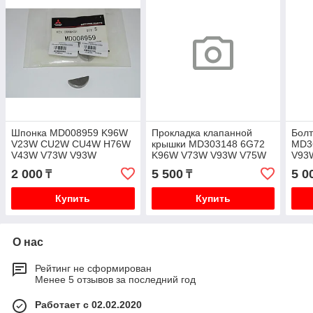
Шпонка MD008959 K96W
Прокладка клапанной
Болт
V23W CU2W CU4W H76W
крышки MD303148 6G72
MD3
V43W V73W V93W
K96W V73W V93W V75W
V93
PD6W
2 000
5 500
5 0
₸
₸
Купить
Купить
О нас
Рейтинг не сформирован
Менее 5 отзывов за последний год
Работает с 02.02.2020