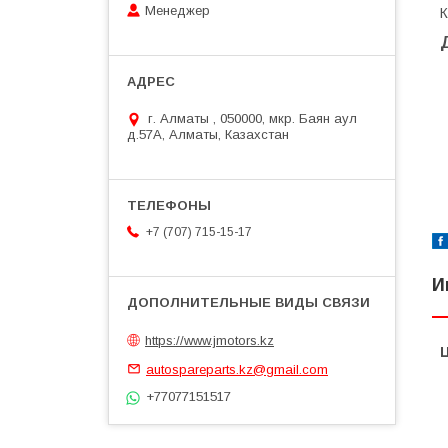
Менеджер
г. Алматы , 050000, мкр. Баян аул
д.57А, Алматы, Казахстан
+7 (707) 715-15-17
И
https://www.jmotors.kz
autospareparts.kz@gmail.com
+77077151517