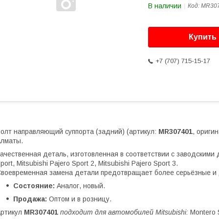
В наличии
Код:
MR30
Купить
+7 (707) 715-15-17
олт направляющий суппорта (задний) (артикул:
MR307401
, ориги
лматы.
ачественная деталь, изготовленная в соответствии с заводскими 
port, Mitsubishi Pajero Sport 2, Mitsubishi Pajero Sport 3.
воевременная замена детали предотвращает более серьёзные и 
Состояние:
Аналог, новый.
Продажа:
Оптом и в розницу.
Артикул
MR307401
подходит для автомобилей Mitsubishi:
Montero S