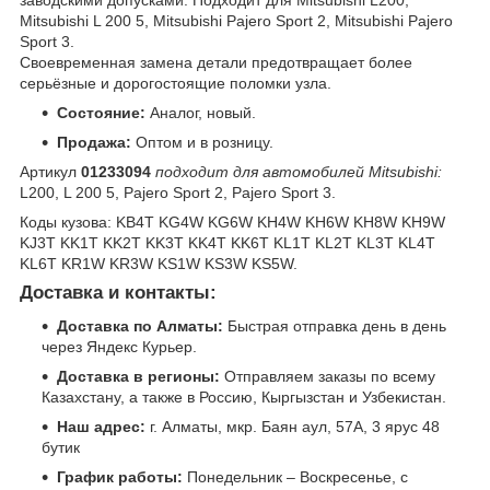
заводскими допусками. Подходит для Mitsubishi L200,
Mitsubishi L 200 5, Mitsubishi Pajero Sport 2, Mitsubishi Pajero
Sport 3.
Своевременная замена детали предотвращает более
серьёзные и дорогостоящие поломки узла.
Состояние:
Аналог, новый.
Продажа:
Оптом и в розницу.
Артикул
01233094
подходит для автомобилей Mitsubishi:
L200, L 200 5, Pajero Sport 2, Pajero Sport 3.
Коды кузова: KB4T KG4W KG6W KH4W KH6W KH8W KH9W
KJ3T KK1T KK2T KK3T KK4T KK6T KL1T KL2T KL3T KL4T
KL6T KR1W KR3W KS1W KS3W KS5W.
Доставка и контакты:
Доставка по Алматы:
Быстрая отправка день в день
через Яндекс Курьер.
Доставка в регионы:
Отправляем заказы по всему
Казахстану, а также в Россию, Кыргызстан и Узбекистан.
Наш адрес:
г. Алматы, мкр. Баян аул, 57А, 3 ярус 48
бутик
График работы:
Понедельник – Воскресенье, с