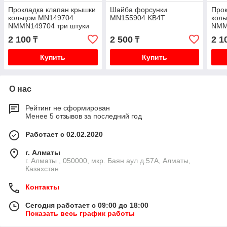
Прокладка клапан крышки
Шайба форсунки
Прок
кольцом MN149704
MN155904 KB4T
кол
NMMN149704 три штуки
NMM
на двигатель KB4T KH4W
на д
2 100
2 500
2 1
₸
₸
Купить
Купить
О нас
Рейтинг не сформирован
Менее 5 отзывов за последний год
Работает с 02.02.2020
г. Алматы
г. Алматы , 050000, мкр. Баян аул д.57А, Алматы,
Казахстан
Контакты
Сегодня работает с 09:00 до 18:00
Показать весь график работы