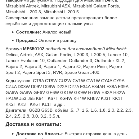
заводскими допусками. Подходит для Mitsubishi Delica,
Mitsubishi Airtrek, Mitsubishi ASX, Mitsubishi Galant Fortis,
Mitsubishi L 200 3, Mitsubishi L 200 5.
Своевременная замена детали предотвращает более
серьёзные и дорогостоящие поломки узла.
Состояние:
Аналог, новый.
Продажа:
Оптом и в розницу.
Артикул
MF650102
подходит для автомобилей Mitsubishi:
Delica, Airtrek, ASX, Galant Fortis, L 200 3, L 200 5, Lancer 10,
Lancer Evolution 10, Outlander, Outlander 3, Outlander XL 2,
Pajero 2, Pajero 3, Pajero 4, Pajero iO, Pajero Pinin, Pajero
Sport 2, Pajero Sport 3, RVR, Space Gear/L400.
Коды кузова: CT9A CT9W CU2W CV1W CW1W CY4A CY9A
CZ4A D03W D09V D09W D22A D27A E34A E34AR E38A E39A
GA6W GA8W GF6V GF6W GK1W GK9W H76W H82A H82W
HA1W J53 J55 K64T K67T KG4W KH4W KH8W KJ3T KK1T
KK2T KK3T KK6T KL1T и др..
Двигатели: G62B G63B, объём .5, .7, 1.5, 1.6, 1.8, 2.0, 2.2, 2.3,
2.4, 2.5, 2.8, 3.0, 3.2, 3.5 л.
Доставка и контакты:
Доставка по Алматы:
Быстрая отправка день в день