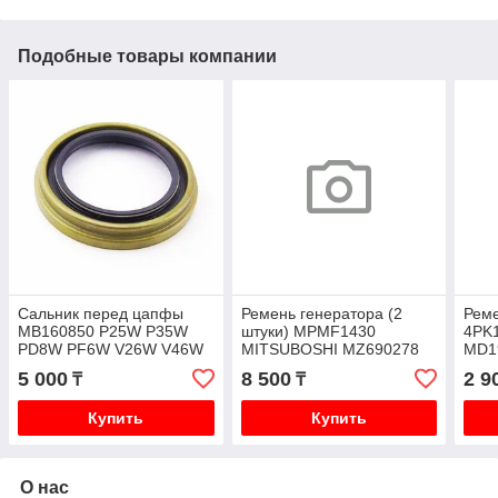
Подобные товары компании
Сальник перед цапфы
Ремень генератора (2
Реме
MB160850 P25W P35W
штуки) MPMF1430
4PK
PD8W PF6W V26W V46W
MITSUBOSHI MZ690278
MD1
V43W V24W V44W
P25W P35W
5 000
8 500
2 9
₸
₸
Купить
Купить
О нас