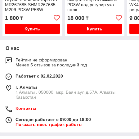
MR267685 SHMR267685
PD8W под регулир ухо
WK4
M209 PD8W PE8W
шток
регу
1 800
18 000
9 8
₸
₸
Купить
Купить
О нас
Рейтинг не сформирован
Менее 5 отзывов за последний год
Работает с 02.02.2020
г. Алматы
г. Алматы , 050000, мкр. Баян аул д.57А, Алматы,
Казахстан
Контакты
Сегодня работает с 09:00 до 18:00
Показать весь график работы