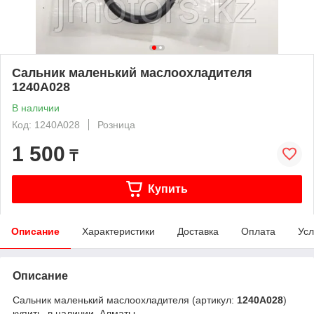
Сальник маленький маслоохладителя
1240A028
В наличии
Код: 1240A028
Розница
1 500
₸
Купить
Описание
Характеристики
Доставка
Оплата
Усл
Описание
Сальник маленький маслоохладителя (артикул:
1240A028
)
купить, в наличии, Алматы.