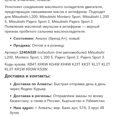
Уплотняет соединение масляного охладителя двигателя,
предотвращая смешивание масла и антифриза. Подходит
для Mitsubishi L200, Mitsubishi Montero Sport, Mitsubishi L 200
5, Mitsubishi Pajero Sport 2, Mitsubishi Pajero Sport 3.
Появление масляной эмульсии в антифризе — верный
признак пробитого сальника маслоохладителя.
Состояние:
Аналог (бренд A+), новый.
Продажа:
Оптом и в розницу.
Артикул
1240A028
подходит для автомобилей Mitsubishi:
L200, Montero Sport, L 200 5, Pajero Sport 2, Pajero Sport 3.
Коды кузова: KB4T KH6W KG4W KH4W KJ3T KK3T KL1T KL2T
KL3T KR1W KR3W KS3W.
Доставка и контакты:
Доставка по Алматы:
Быстрая отправка день в день
через Яндекс Курьер.
Доставка в регионы:
Отправляем заказы по всему
Казахстану, а также в Россию, Кыргызстан и Узбекистан.
Наш адрес:
г. Алматы, мкр. Баян аул, 57А, 3 ярус 48
бутик