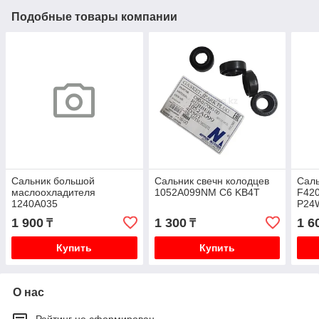
Подобные товары компании
Сальник большой
Сальник свечн колодцев
Саль
маслоохладителя
1052A099NM C6 KB4T
F42
1240A035
P24
1 900
1 300
1 6
₸
₸
Купить
Купить
О нас