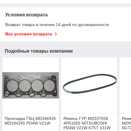
Условия возврата
Возврат товара в течение 14 дней по договоренности
Все условия возврата
Подобные товары компании
Прокладка ГБЦ MD346925
Ремень ГУР MD337658
Ремк
MD194265 PD4W V21W
4PK1055 MITSUBOSHI
MD9
PD4W V21W K75T V11W
6G72