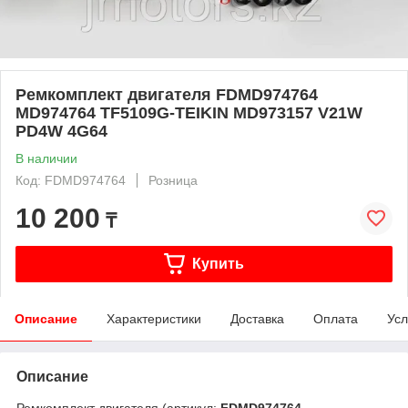
Ремкомплект двигателя FDMD974764
MD974764 TF5109G-TEIKIN MD973157 V21W
PD4W 4G64
В наличии
Код: FDMD974764
Розница
10 200
₸
Купить
Описание
Характеристики
Доставка
Оплата
Усл
Описание
Ремкомплект двигателя (артикул:
FDMD974764
,