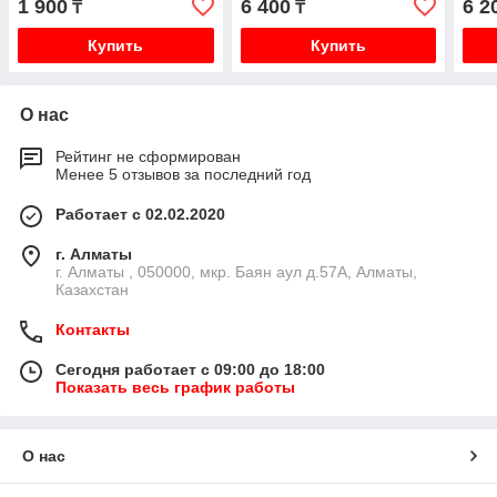
1 900
6 400
6 2
₸
₸
V45 PD8 PE8 PD6 PF6 P
CRKH2 P25W P35W PF6W
PD
Купить
Купить
О нас
Рейтинг не сформирован
Менее 5 отзывов за последний год
Работает с 02.02.2020
г. Алматы
г. Алматы , 050000, мкр. Баян аул д.57А, Алматы,
Казахстан
Контакты
Сегодня работает с 09:00 до 18:00
Показать весь график работы
О нас