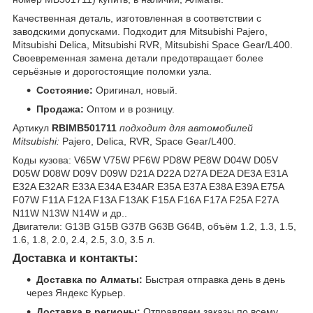
Качественная деталь, изготовленная в соответствии с
заводскими допусками. Подходит для Mitsubishi Pajero,
Mitsubishi Delica, Mitsubishi RVR, Mitsubishi Space Gear/L400.
Своевременная замена детали предотвращает более
серьёзные и дорогостоящие поломки узла.
Состояние:
Оригинал, новый.
Продажа:
Оптом и в розницу.
Артикул
RBIMB501711
подходит для автомобилей
Mitsubishi:
Pajero, Delica, RVR, Space Gear/L400.
Коды кузова: V65W V75W PF6W PD8W PE8W D04W D05V
D05W D08W D09V D09W D21A D22A D27A DE2A DE3A E31A
E32A E32AR E33A E34A E34AR E35A E37A E38A E39A E75A
F07W F11A F12A F13A F13AK F15A F16A F17A F25A F27A
N11W N13W N14W и др..
Двигатели: G13B G15B G37B G63B G64B, объём 1.2, 1.3, 1.5,
1.6, 1.8, 2.0, 2.4, 2.5, 3.0, 3.5 л.
Доставка и контакты:
Доставка по Алматы:
Быстрая отправка день в день
через Яндекс Курьер.
Доставка в регионы:
Отправляем заказы по всему