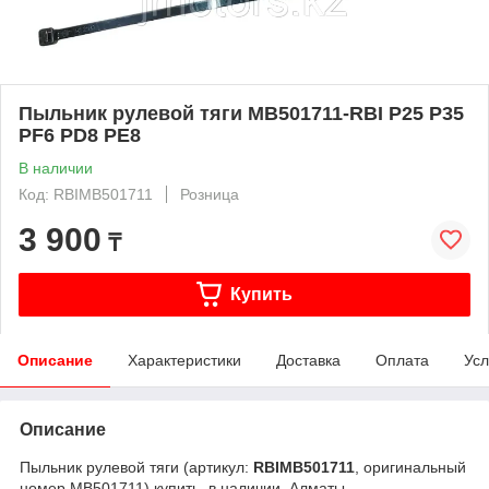
Пыльник рулевой тяги MB501711-RBI P25 P35
PF6 PD8 PE8
В наличии
Код: RBIMB501711
Розница
3 900
₸
Купить
Описание
Характеристики
Доставка
Оплата
Усл
Описание
Пыльник рулевой тяги (артикул:
RBIMB501711
, оригинальный
номер MB501711) купить, в наличии, Алматы.