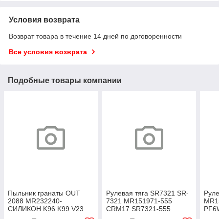
Условия возврата
Возврат товара в течение 14 дней по договоренности
Все условия возврата
Подобные товары компании
Пыльник гранаты OUT
Рулевая тяга SR7321 SR-
Руле
2088 MR232240-
7321 MR151971-555
MR1
СИЛИКОН K96 K99 V23
CRM17 SR7321-555
PF6
V24 V26 V25 V43 V44 V46
MR455426 MB501017