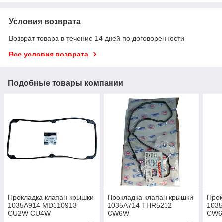
Условия возврата
Возврат товара в течение 14 дней по договоренности
Все условия возврата
Подобные товары компании
Прокладка клапан крышки
Прокладка клапан крышки
Прок
1035A914 MD310913
1035A714 THR5232
103
CU2W CU4W
CW6W
CW